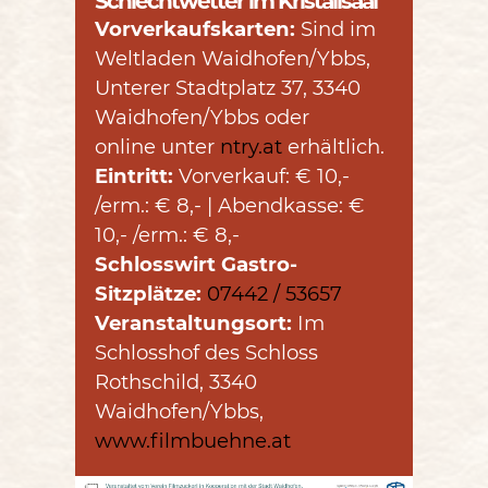
Schlechtwetter im Kristallsaal
Vorverkaufskarten:
Sind im
Weltladen Waidhofen/Ybbs,
Unterer Stadtplatz 37, 3340
Waidhofen/Ybbs oder
online unter
ntry.at
erhältlich.
Eintritt:
Vorverkauf: € 10,-
/erm.: € 8,- | Abendkasse: €
10,- /erm.: € 8,-
Schlosswirt Gastro-
Sitzplätze:
07442 / 53657
Veranstaltungsort:
Im
Schlosshof des Schloss
Rothschild, 3340
Waidhofen/Ybbs,
www.filmbuehne.at