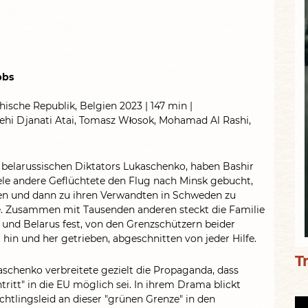
bbs
hische Republik, Belgien 2023 | 147 min |
Behi Djanati Atai, Tomasz Włosok, Mohamad Al Rashi,
belarussischen Diktators Lukaschenko, haben Bashir
ele andere Geflüchtete den Flug nach Minsk gebucht,
en und dann zu ihren Verwandten in Schweden zu
le. Zusammen mit Tausenden anderen steckt die Familie
nd Belarus fest, von den Grenzschützern beider
in und her getrieben, abgeschnitten von jeder Hilfe.
Tr
schenko verbreitete gezielt die Propaganda, dass
tritt" in die EU möglich sei. In ihrem Drama blickt
htlingsleid an dieser "grünen Grenze" in den