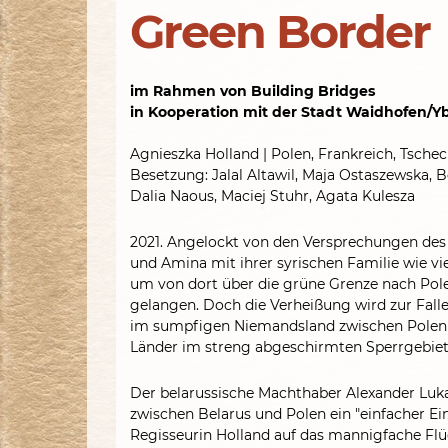
Green Border
im Rahmen von Building Bridges
in Kooperation mit der Stadt Waidhofen/Y
Agnieszka Holland | Polen, Frankreich, Tschec
Besetzung: Jalal Altawil, Maja Ostaszewska, 
Dalia Naous, Maciej Stuhr, Agata Kulesza
2021. Angelockt von den Versprechungen des 
und Amina mit ihrer syrischen Familie wie vi
um von dort über die grüne Grenze nach Pol
gelangen. Doch die Verheißung wird zur Fal
im sumpfigen Niemandsland zwischen Polen u
Länder im streng abgeschirmten Sperrgebiet h
Der belarussische Machthaber Alexander Luka
zwischen Belarus und Polen ein "einfacher Ein
Regisseurin Holland auf das mannigfache Flüc